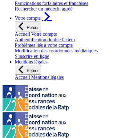
Participations forfaitaires et franchises
Rechercher un médecin agréé
Votre compte
Retour
Accueil Votre compte
Authentification double facteur
Problèmes liés à votre compte
Modification des coordonnées médiatiques
S'inscrire en ligne
Mentions légales
Retour
Accueil Mentions légales