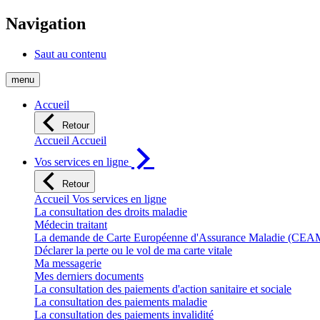
Navigation
Saut au contenu
menu
Accueil
Retour
Accueil Accueil
Vos services en ligne
Retour
Accueil Vos services en ligne
La consultation des droits maladie
Médecin traitant
La demande de Carte Européenne d'Assurance Maladie (CEA
Déclarer la perte ou le vol de ma carte vitale
Ma messagerie
Mes derniers documents
La consultation des paiements d'action sanitaire et sociale
La consultation des paiements maladie
La consultation des paiements invalidité